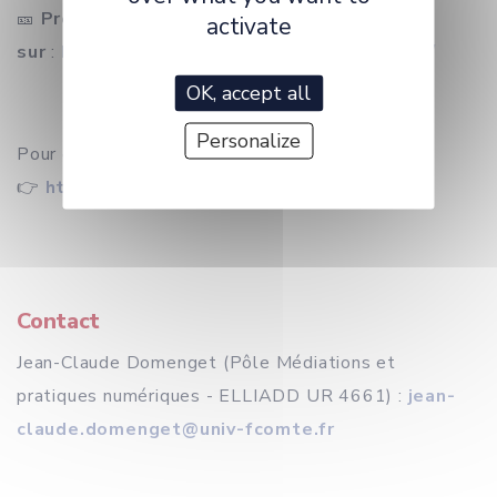
🎫
Programme et
inscription gratuite
activate
sur
:
https://jre2025cerbfc.sciencesconf.org/
OK, accept all
Personalize
Pour en savoir plus sur le rôle du CER BFC :
👉
https://www.ubfc.fr/recherche/cer-ubfc/
Contact
Jean-Claude Domenget (Pôle Médiations et
pratiques numériques - ELLIADD UR 4661) :
jean-
claude.domenget@univ-fcomte.fr