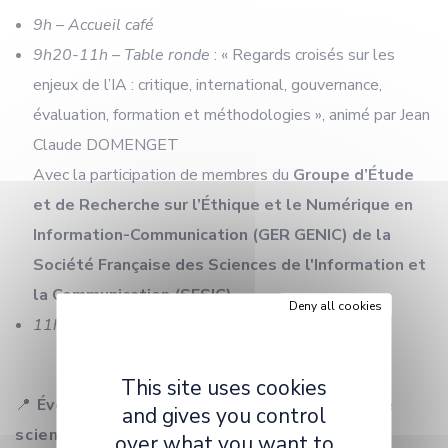
9h – Accueil café
9h20-11h – Table ronde
: « Regards croisés sur les
enjeux de l’IA : critique, international, gouvernance,
évaluation, formation et méthodologies », animé par Jean
Claude DOMENGET
Avec la participation de membres du
Groupe d’Étude
et de Recherche sur l’Éthique et le Numérique en
Information-Communication (GER GENIC) de la
Société Française des Sciences de l'Information et
la Communication (SFSIC)
.
Deny all cookies
11h-12h – Échanges avec le public
This site uses cookies
📍
Événement ouvert à toute la communauté
and gives you control
scientifique de Bourgogne-Franche-Comté
over what you want to