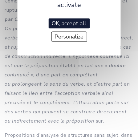
Complément verbal direct et indirect : continuité et
activate
rupture
par Chérine Fathy MAHMOUD ELFAKHARANY
OK, accept all
On peut considérer qu’il y a continuité entre le
Personalize
verbe et son complément lorsque celui-ci est direct,
et rupture entre les deux, par la préposition, en cas
de construction indirecte. L’hypothèse soutenue ici
est que la préposition établit en fait une « double
continuité », d’une part en complétant
ou prolongeant le sens du verbe, et d’autre part en
faisant le lien entre l’acception verbale ainsi
précisée et le complément. L’illustration porte sur
des verbes qui peuvent se construire directement
ou indirectement avec la préposition
sur
.
Propositions d’analyse de structures sans sujet, dans