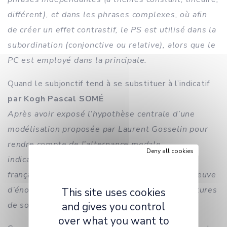
différent), et dans les phrases complexes, où afin
de créer un effet contrastif, le PS est utilisé dans la
subordination (conjonctive ou relative), alors que le
PC est employé dans la principale.
Quand le subjonctif tend à se substituer à l’indicatif
par Kogh Pascal SOMÉ
Après avoir exposé l’hypothèse centrale d’une
modélisation proposée par Laurent Gosselin pour
rendre compte de l’alternance modale
Deny all cookies
indicatif/subjonctif dans la complétive objet en
français, cet article s’attache à la mettre à l’épreuve
d’énoncés contemporains relevés au fil des lectures
This site uses cookies
and gives you control
de son auteur.
over what you want to