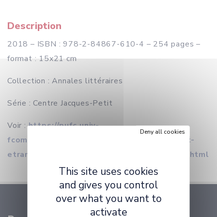
Description
2018 – ISBN : 978-2-84867-610-4 – 254 pages –
format : 15x21 cm
Collection : Annales littéraires
Série : Centre Jacques-Petit
Voir :
https://pufc.univ-
Deny all cookies
fcomte.fr/domaines/litterature-francaise-et-
etrangere/figures-litteraires-du-mensonge.html
This site uses cookies
and gives you control
over what you want to
activate