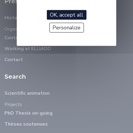
Presentation
OK, accept all
History
Personalize
Organizational chart
Members
Contact details
Working at ELLIADD
Contact
Search
Scientific animation
Projects
PhD Thesis on-going
Thèses soutenues