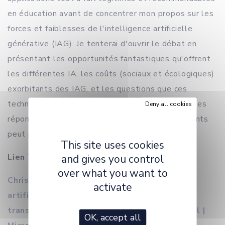
en éducation avant de concentrer mon propos sur les
forces et faiblesses de l'intelligence artificielle
générative (IAG). Je tenterai d'ouvrir le débat en
présentant les opportunités fantastiques qu'offrent
les différentes IA, les coûts (sociaux et écologiques)
exorbitants des IAG, et les questions que ces
technologies posent à l'Éducation et peut-être les
Deny all cookies
réponses que l'Éducation à travers ses enseignants
peut proposer pour ces technologie
This site uses cookies
Lien Teams
and gives you control
over what you want to
Christophe Reffay : Résumé L'intelligence
activate
artificielle (IA) en tant que domain... | Axe
transversal "Professionnalisation" > General |
OK, accept all