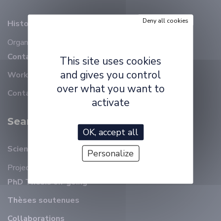
Deny all cookies
History
Organizational chart
Members
Contact details
This site uses cookies
and gives you control
Working at ELLIADD
over what you want to
Contact
activate
Search
OK, accept all
Scientific animation
Personalize
Projects
PhD Thesis on-going
Thèses soutenues
Collaborations