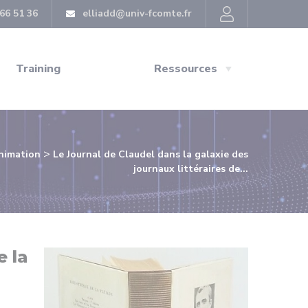
66 51 36
elliadd@univ-fcomte.fr
Training
Ressources
>
animation
Le Journal de Claudel dans la galaxie des
journaux littéraires de...
e la