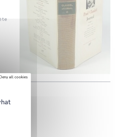
ète
Deny all cookies
what
urnaux.html