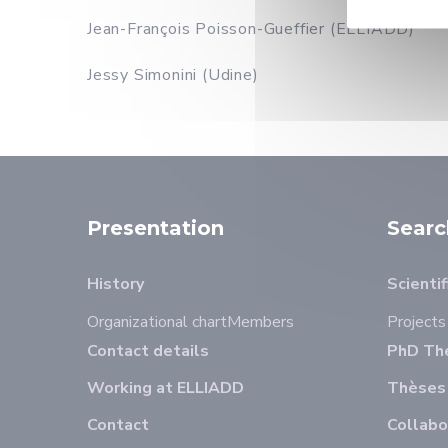
Jean-François Poisson-Gueffier (ELLIADD)
Jessy Simonini (Udine)
Presentation
Searc
History
Scientif
Organizational chart
Members
Projects
Contact details
PhD The
Working at ELLIADD
Thèses
Contact
Collabo