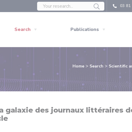
03 81 
Search
Publications
>
>
Home
Search
Scientific 
a galaxie des journaux littéraires d
cle