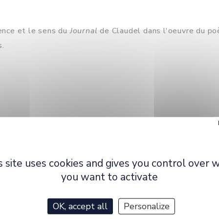
sence et le sens du
Journal
de Claudel dans l'oeuvre du po
s.
s site uses cookies and gives you control over 
you want to activate
/le-journal-de-paul-claudel-dans-la-galaxie-des-jo
OK, accept all
Personalize