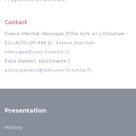
Contact
France Marchal-Ninosque (Pôle Arts et Littérature -
ELLIADD UR 4661) :
france.marchal-
ninosque@univ-fcomte.fr
Eolia Jeannot (doctorante ) :
eolia.jeannot@edu.univ-fcomte.fr
Presentation
History