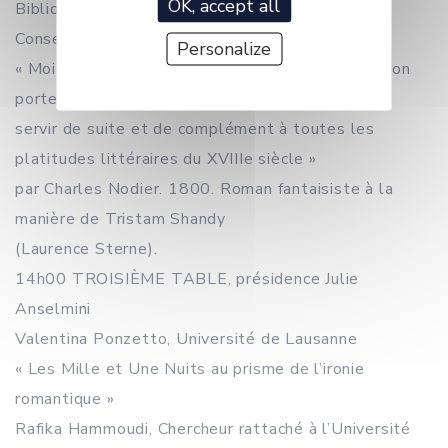
OK, accept all
Bibliothèque d’Etude et de
Conservation de Besançon
Personalize
« Moi-même, roman qui n’en est pas un, tiré de mon
portefeuille gris de lin, pour
servir de suite et de complément à toutes les
platitudes littéraires du XVIIIe siècle »
par Charles Nodier. 1800. Roman fantaisiste à la
manière de Tristam Shandy
(Laurence Sterne).
14h00 TROISIÈME TABLE, présidence Julie
Anselmini
Valentina Ponzetto, Université de Lausanne
« Les Mille et Une Nuits au prisme de l’ironie
romantique »
Rafika Hammoudi, Chercheur rattaché à l’Université