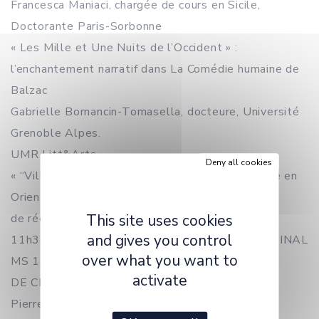
Francesca Maniaci, chargée de cours en Sicile,
Doctorante Paris-Sorbonne
« Les Mille et Une Nuits de l’Occident » :
l’enchantement narratif dans La Comédie humaine de
Balzac
Gabrielle Bornancin-Tomasella, docteure, Université
Grenoble Alpes.
UMR Litt&Arts
Deny all cookies
« “Villes des Mille et Une Nuits” dans le Voyage en
Orient de Nerval. Leçons
This site uses cookies
de réenchantement »
and gives you control
11h30 PRÉSENTATION DU MANUSCRIT ORIGINAL
over what you want to
MS 1402
activate
DE CHARLES NODIER
Pierre-Emmanuel Guilleray, conservateur de la