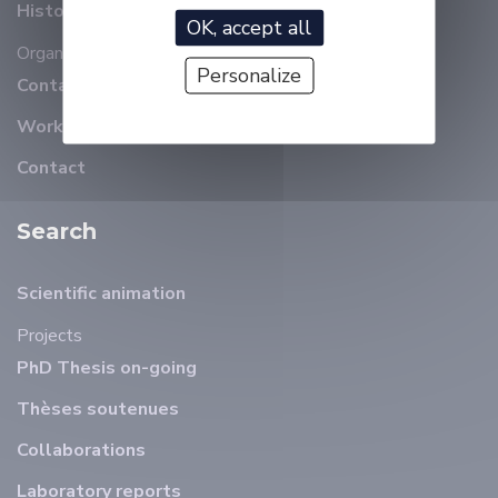
History
OK, accept all
Organizational chart
Members
Personalize
Contact details
Working at ELLIADD
Contact
Search
Scientific animation
Projects
PhD Thesis on-going
Thèses soutenues
Collaborations
Laboratory reports