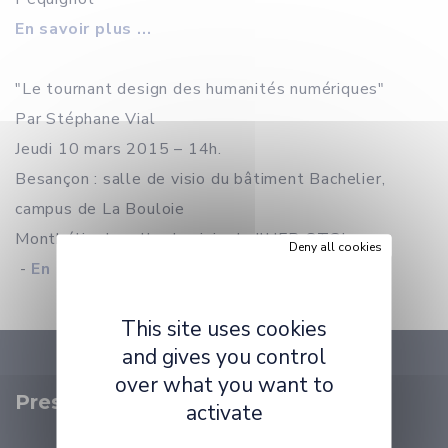
En savoir plus ...
"Le tournant design des humanités numériques"
Par Stéphane Vial
Jeudi 10 mars 2015 – 14h.
Besançon : salle de visio du bâtiment Bachelier,
campus de La Bouloie
Montbéliard : salle de visio de l'UFR-STGI
Deny all cookies
-
En savoir plus ...
This site uses cookies
and gives you control
over what you want to
Presentation
activate