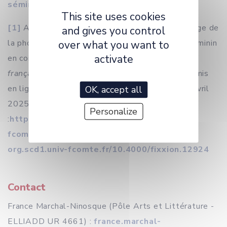
séminaire
This site uses cookies
[1]
Alessandra Ferraro et Valeria Sperti, « L’usage de
and gives you control
la photo dans la création autobiographique au féminin
over what you want to
activate
en contexte colonial »,
Revue critique de fixxion
française contemporaine
[En ligne], 27 | 2023, mis
en ligne le 15 décembre 2023, consulté le 01 avril
OK, accept all
2025. URL
Personalize
:
http://journals.openedition.org.scd1.univ-
fcomte.fr/fixxion/12924
; DOI :
https://doi-
org.scd1.univ-fcomte.fr/10.4000/fixxion.12924
Contact
France Marchal-Ninosque (Pôle Arts et Littérature -
ELLIADD UR 4661) :
france.marchal-