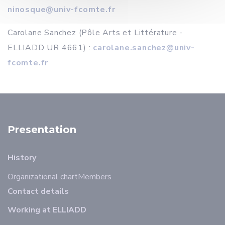
ninosque@univ-fcomte.fr
Carolane Sanchez (Pôle Arts et Littérature -
ELLIADD UR 4661) :
carolane.sanchez@univ-
fcomte.fr
Presentation
History
Organizational chart
Members
Contact details
Working at ELLIADD