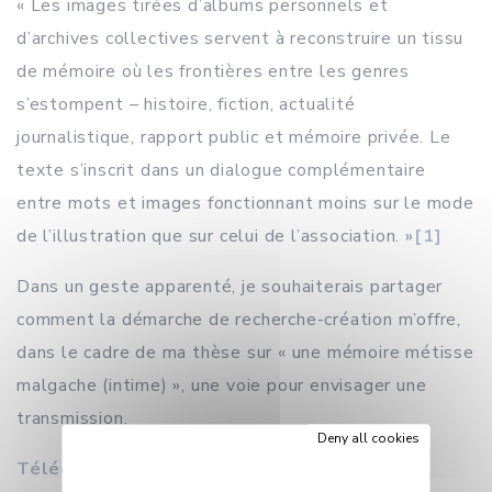
« Les images tirées d’albums personnels et
d’archives collectives servent à reconstruire un tissu
de mémoire où les frontières entre les genres
s’estompent – histoire, fiction, actualité
journalistique, rapport public et mémoire privée. Le
texte s’inscrit dans un dialogue complémentaire
entre mots et images fonctionnant moins sur le mode
de l’illustration que sur celui de l’association. »
[1]
Dans un geste apparenté, je souhaiterais partager
comment la démarche de recherche-création m’offre,
dans le cadre de ma thèse sur « une mémoire métisse
malgache (intime) », une voie pour envisager une
transmission.
Deny all cookies
Télécharger le programme complet du