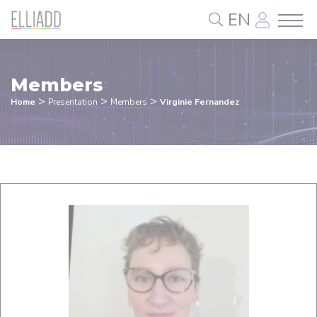
Cookies management panel
EN
Members
>
>
>
Home
Presentation
Members
Virginie Fernandez