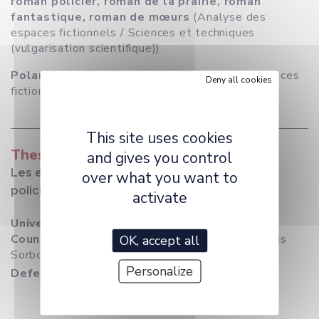
roman policier, roman de la prairie, roman
fantastique, roman de mœurs
(Analyse des
espaces fictionnels / Sciences et techniques
(vulgarisation scientifique))
Polar franc-comtois actuel
(Analyse des espaces
Deny all cookies
fictionnels)
This site uses cookies
Thesis
and gives you control
Les espaces de la fiction dans les romans
over what you want to
policiers d'Emile Gaboriau (1832-1873)
activate
University
: Université de Saragosse
Country and University of the cotutelle
: Paris
OK, accept all
Sorbonne Nouvelle
Personalize
Defense date
: 07/07/2014