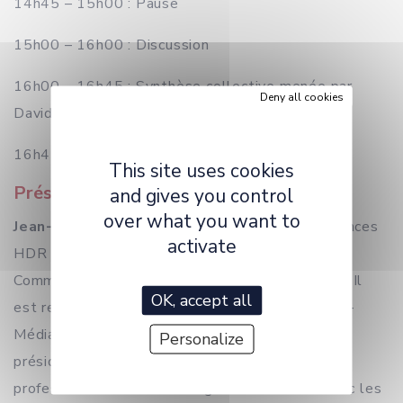
14h45 – 15h00 : Pause
15h00 – 16h00 : Discussion
16h00 – 16h45 : Synthèse collective menée par
Deny all cookies
David Myles, INRS
16h45 : Clôture
This site uses cookies
Présentation des intervenant-es
and gives you control
over what you want to
Jean-Claude Domenget
est maître de conférences
activate
HDR en Sciences de l’Information et de la
Communication à l’Université de Franche-Comté. Il
OK, accept all
est responsable du pôle Conception – Création –
Médiations (CCM) du laboratoire ELLIADD, vice-
Personalize
président de la commission relations
professionnelles et en charge de la relation avec les