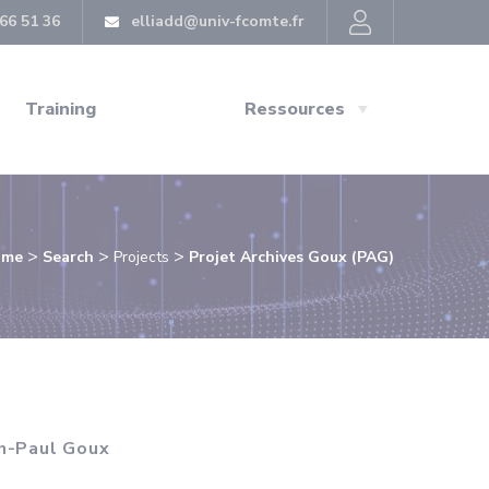
66 51 36
elliadd@univ-fcomte.fr
Training
Ressources
>
>
>
ome
Search
Projects
Projet Archives Goux (PAG)
an-Paul Goux