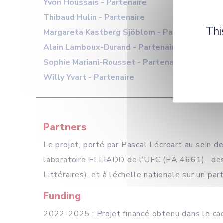
Yvon Houssais - Partenaire
Thibaud Hulin - Partenaire
Thi
Margareta Kastberg Sjöblom - Partenaire
Alain Lamboux-Durand - Partenaire
Sophie Mariani-Rousset - Partenaire
Willy Yvart - Partenaire
Partners
Le projet, porté par Pascal Lécroart au sein 
laboratoire ELLIADD de l’UFC (EA 4661), des
Littéraires), et à l’échelle nationale sur un p
Funding
2022-2025 : Projet financé obtenu dans le c