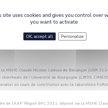
s site uses cookies and gives you control over 
you want to activate
OK, accept all
Personalize
de la MSHE Claude Nicolas Ledoux de Besançon (USR 3124),
 chercheurs de l’Université de Bourgogne (LIR3S, CIMEOS
artenariat en cours de constitution avec le laboratoire FoRe
adre de l’AAP Région BFC 2021, déposé via la MSHE Claud