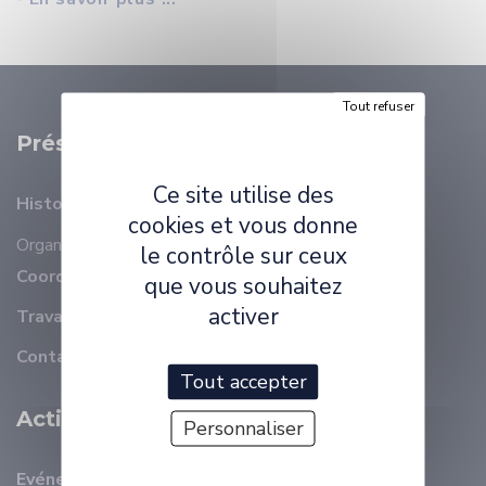
Tout refuser
Présentation
Ce site utilise des
Histoire
cookies et vous donne
Organisation
Membres
le contrôle sur ceux
Coordonnées
que vous souhaitez
activer
Travailler à ELLIADD
Contact
Tout accepter
Activité Scientifique
Personnaliser
Evénements récents