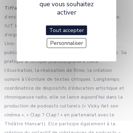
que vous souhaitez
Tiffany
Kleinbest Peset
est artiste. Chargée
activer
d’enseignement (Métiers du livre et du patrimoine,
IUT Info-Com, Dijon), elle est formatrice auprès
Tout accepter
d’organismes culturels (Images en bibliothèques,
Personnaliser
Unis-cité, Centre image) et intervient auprès de
publics variés, de la maternelle jusqu’au post-bac. Sa
pratique artistique pluridisciplinaire mêle
l’illustration, la réalisation de films, la création
sonore à l’écriture de textes critiques. Longtemps
coordinatrice de dispositifs d’éducation artistique et
chroniqueuse radio, elle se lance aujourd’hui dans la
production de podcasts culturels (« Vicky fait son
cinéma », « Clap ? Clap ! » en partenariat avec le
Théâtre Mansart). Elle participe également à la
création du collectif de créateurices de podcasts «