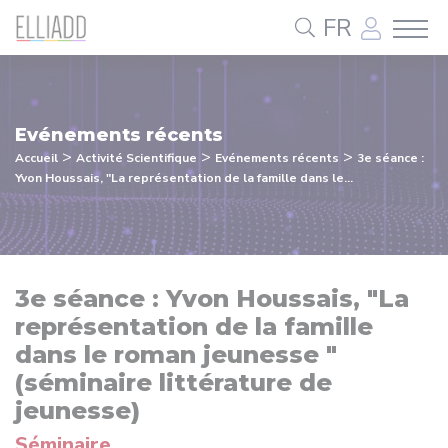
Panneau de gestion des cookies
FR
Evénements récents
>
>
>
Accueil
Activité Scientifique
Evénements récents
3e séance :
Yvon Houssais, "La représentation de la famille dans le...
3e séance : Yvon Houssais, "La
représentation de la famille
dans le roman jeunesse "
(séminaire littérature de
jeunesse)
Séminaire