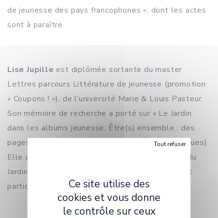
de jeunesse des pays francophones », dont les actes
sont à paraître.
Lise Jupille
est diplômée sortante du master
Lettres parcours Littérature de jeunesse (promotion
« Coupons ! »), de l’université Marie & Louis Pasteur.
Son mémoire de recherche a porté sur « Le Jardin
dans les albums jeunesse. Être(s) ensemble : des
pages pour habiter le monde » (dir. Élodie Bouygues).
Tout refuser
Elle a une pratique des jardins partagés auprès du
Jardin botanique de Besançon et s’intéresse tout
Ce site utilise des
particu-lièrement à la poésie jeunesse.
cookies et vous donne
le contrôle sur ceux