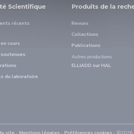
ité Scientifique
Produits de la rech
ents récents
Revues
Collections
en cours
Publications
 soutenues
Autres productions
rations
ELLIADD sur HAL
s du laboratoire
du site
Mentions légales
Préférences cookies
©2026 E