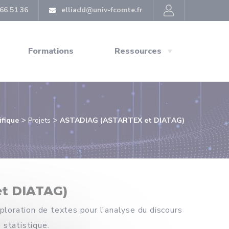
66 51 36
elliadd@univ-fcomte.fr
Formations
Ressources
>
>
ifique
Projets
ASTADIAG (ASTARTEX et DIATAG)
t DIATAG)
loration de textes pour l'analyse du discours
 statistique.