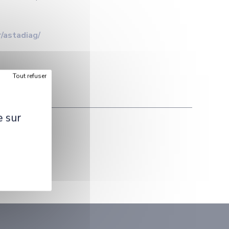
r/astadiag/
Tout refuser
e sur