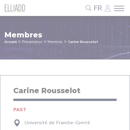
Panneau de gestion des cookies
FR
Membres
>
>
>
Accueil
Présentation
Membres
Carine Rousselot
Carine Rousselot
PAST
Université de Franche-Comté