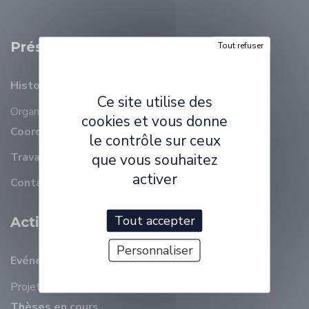
Présentation
Tout refuser
Histoire
Ce site utilise des
Organisation
Membres
cookies et vous donne
Coordonnées
le contrôle sur ceux
Travailler à ELLIADD
que vous souhaitez
activer
Contact
Tout accepter
Activité Scientifique
Personnaliser
Evénements récents
Projets
Thèses en cours