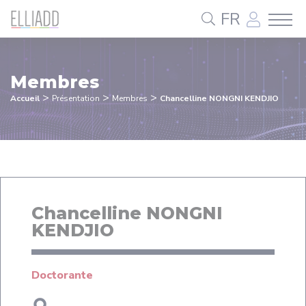
Panneau de gestion des cookies
FR
Membres
>
>
>
Accueil
Présentation
Membres
Chancelline NONGNI KENDJIO
Chancelline NONGNI
KENDJIO
Doctorante