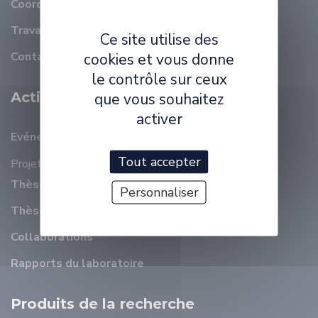
Coordonnées
Travailler à ELLIADD
Ce site utilise des
Contact
cookies et vous donne
le contrôle sur ceux
Activité Scientifique
que vous souhaitez
activer
Evénements récents
Tout accepter
Projets
Thèses en cours
Personnaliser
Thèses soutenues
Collaborations
Rapports du laboratoire
Produits de la recherche