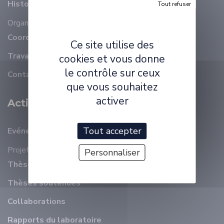
Histoire
Tout refuser
Organisation
Membres
Coordonnées
Ce site utilise des
Travailler à ELLIADD
cookies et vous donne
le contrôle sur ceux
Contact
que vous souhaitez
activer
Activité Scientifique
Tout accepter
Evénements récents
Projets
Personnaliser
Thèses en cours
Thèses soutenues
Collaborations
Rapports du laboratoire