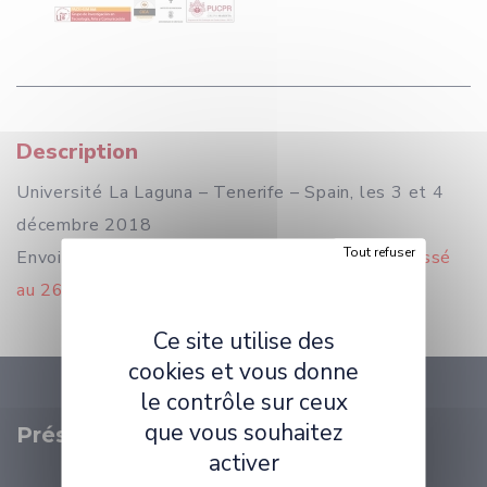
Description
Université La Laguna – Tenerife – Spain, les 3 et 4
décembre 2018
Tout refuser
Envoi des propositions de communication
repoussé
au 26 août 2018
Ce site utilise des
cookies et vous donne
le contrôle sur ceux
que vous souhaitez
Présentation
activer