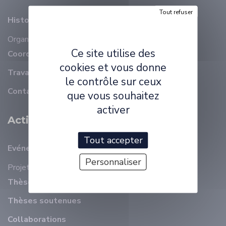
Tout refuser
Histoire
Organisation
Membres
Ce site utilise des
Coordonnées
cookies et vous donne
Travailler à ELLIADD
le contrôle sur ceux
Contact
que vous souhaitez
activer
Activité Scientifique
Tout accepter
Evénements récents
Personnaliser
Projets
Thèses en cours
Thèses soutenues
Collaborations