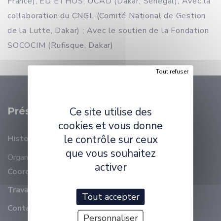
France), ED ETHOS, UCAD (Dakar, Sénégal), Avec la
collaboration du CNGL (Comité National de Gestion
de la Lutte, Dakar) ; Avec le soutien de la Fondation
SOCOCIM (Rufisque, Dakar)
Tout refuser
Ce site utilise des
Présentation
cookies et vous donne
le contrôle sur ceux
Histoire
que vous souhaitez
Organisation
Membres
activer
Coordonnées
Travailler à ELLIADD
Tout accepter
Contact
Personnaliser