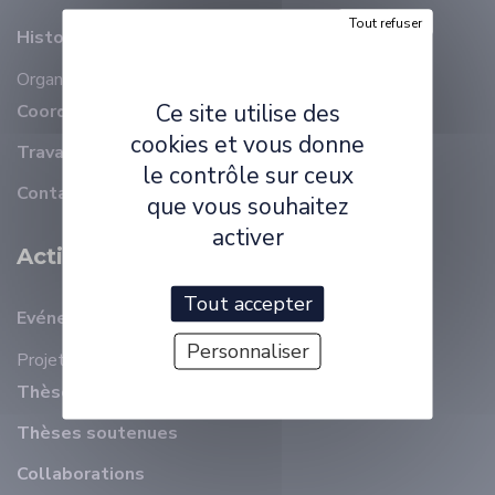
Tout refuser
Histoire
Organisation
Membres
Ce site utilise des
Coordonnées
cookies et vous donne
Travailler à ELLIADD
le contrôle sur ceux
Contact
que vous souhaitez
activer
Activité Scientifique
Tout accepter
Evénements récents
Personnaliser
Projets
Thèses en cours
Thèses soutenues
Collaborations