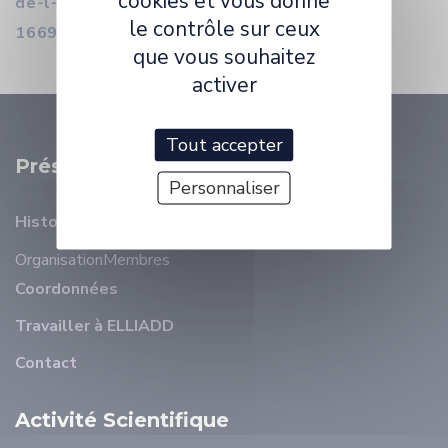
cookies et vous donne
de-l-opera-de-paris-sous-l-ancien-regime-
le contrôle sur ceux
1669-1791-tome-ii-d-g.html
que vous souhaitez
activer
Tout accepter
Présentation
Personnaliser
Histoire
Organisation
Membres
Coordonnées
Travailler à ELLIADD
Contact
Activité Scientifique