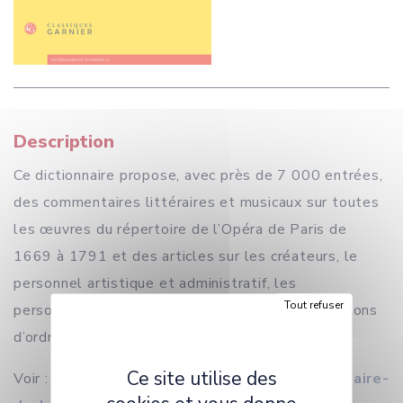
Description
Ce dictionnaire propose, avec près de 7 000 entrées,
des commentaires littéraires et musicaux sur toutes
les œuvres du répertoire de l’Opéra de Paris de
1669 à 1791 et des articles sur les créateurs, le
personnel artistique et administratif, les
Tout refuser
personnalités majeures du temps et sur des notions
d’ordre historique et esthétique.
Ce site utilise des
Voir :
https://classiques-garnier.com/dictionnaire-