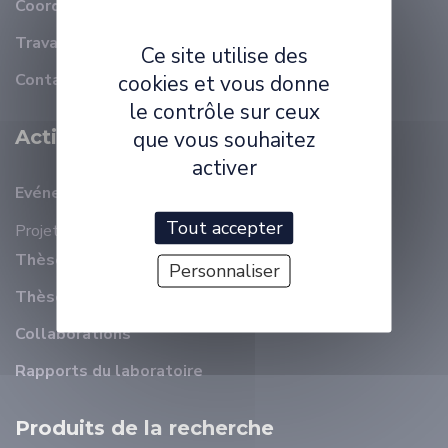
Coordonnées
Travailler à ELLIADD
Ce site utilise des
Contact
cookies et vous donne
le contrôle sur ceux
Activité Scientifique
que vous souhaitez
activer
Evénements récents
Tout accepter
Projets
Thèses en cours
Personnaliser
Thèses soutenues
Collaborations
Rapports du laboratoire
Produits de la recherche