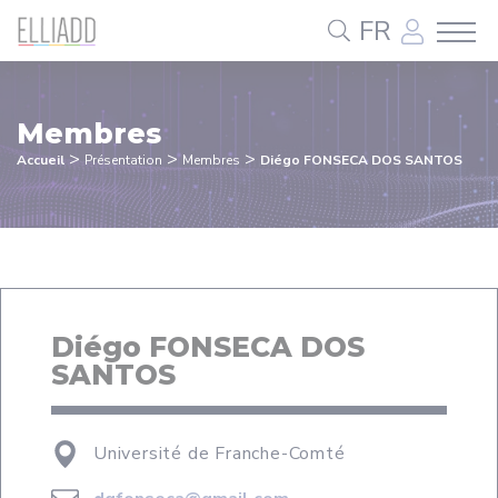
Panneau de gestion des cookies
FR
Membres
>
>
>
Accueil
Présentation
Membres
Diégo FONSECA DOS SANTOS
Diégo FONSECA DOS
SANTOS
Université de Franche-Comté