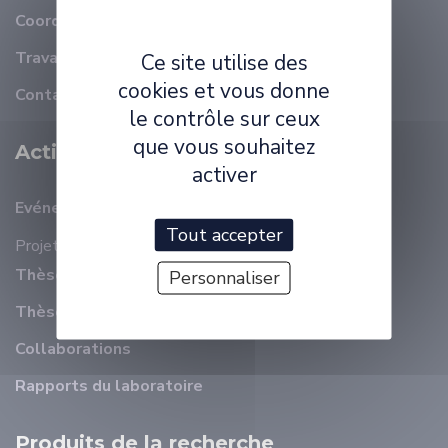
Coordonnées
Travailler à ELLIADD
Ce site utilise des
cookies et vous donne
Contact
le contrôle sur ceux
que vous souhaitez
Activité Scientifique
activer
Evénements récents
Tout accepter
Projets
Thèses en cours
Personnaliser
Thèses soutenues
Collaborations
Rapports du laboratoire
Produits de la recherche