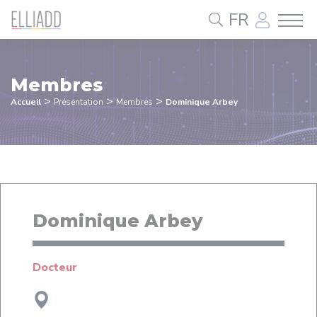
Panneau de gestion des cookies
FR
Membres
>
>
>
Accueil
Présentation
Membres
Dominique Arbey
Dominique Arbey
Docteur