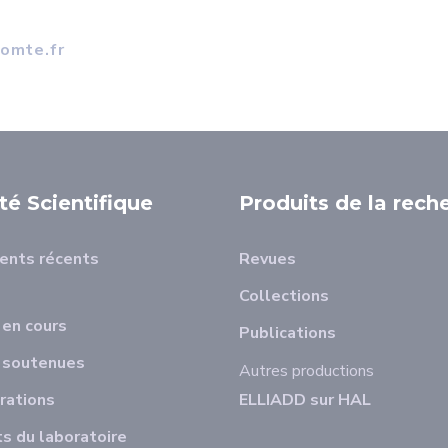
comte.fr
ité Scientifique
Produits de la rech
ents récents
Revues
Collections
en cours
Publications
 soutenues
Autres productions
rations
ELLIADD sur HAL
s du laboratoire