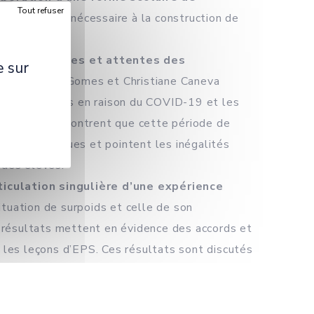
Tout refuser
et le temps nécessaire à la construction de
 apprentissages et attentes des
e sur
 de Almeida Gomes et Christiane Caneva
ture des écoles en raison du COVID-19 et les
ériques. Ils montrent que cette période de
ies numériques et pointent les inégalités
 des élèves.
rticulation singulière d’une expérience
tuation de surpoids et celle de son
 résultats mettent en évidence des accords et
s les leçons d’EPS. Ces résultats sont discutés