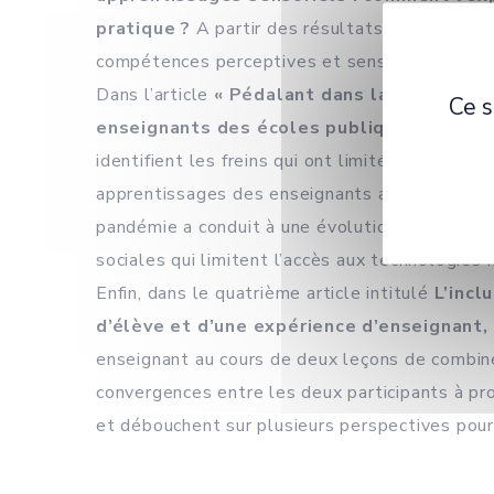
pratique ?
A partir des résultats, elles prop
compétences perceptives et sensibles lors de 
Dans l’article
« Pédalant dans la semoule » 
Ce s
enseignants des écoles publiques brésili
identifient les freins qui ont limité l’enseig
apprentissages des enseignants ainsi que leur
pandémie a conduit à une évolution du proces
sociales qui limitent l’accès aux technologies
Enfin, dans le quatrième article intitulé
L’incl
d’élève et d’une expérience d’enseignant,
enseignant au cours de deux leçons de combiné
convergences entre les deux participants à pro
et débouchent sur plusieurs perspectives pour