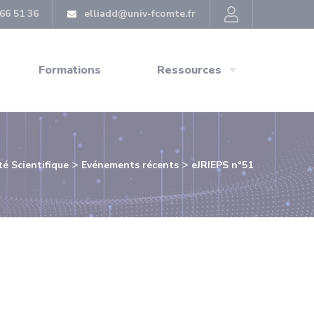
66 51 36
elliadd@univ-fcomte.fr
Formations
Ressources
>
>
té Scientifique
Evénements récents
eJRIEPS n°51