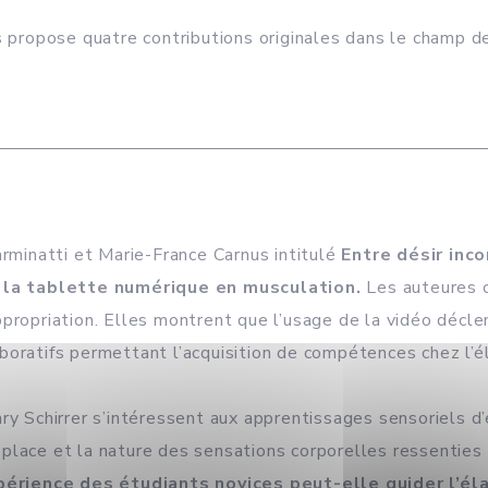
s propose quatre contributions originales dans le champ d
arminatti et Marie-France Carnus intitulé
Entre désir inc
 la tablette numérique en musculation.
Les auteures c
propriation. Elles montrent que l’usage de la vidéo décle
boratifs permettant l’acquisition de compétences chez l’
ary Schirrer s’intéressent aux apprentissages sensoriels
place et la nature des sensations corporelles ressenties 
érience des étudiants novices peut-elle guider l’él