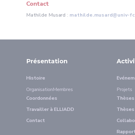
Contact
Mathilde Musard :
mathilde.musard@univ-f
Présentation
Activ
Histoire
Evénem
Organisation
Membres
Projets
Coordonnées
Thèses 
Travailler à ELLIADD
Thèses
Contact
Collabo
Rapport