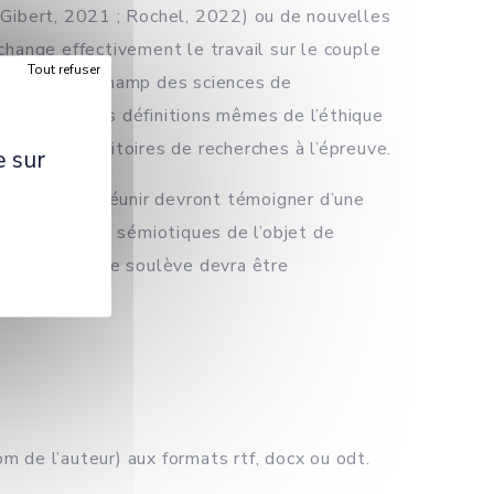
s (Gibert, 2021 ; Rochel, 2022) ou de nouvelles
change effectivement le travail sur le couple
Tout refuser
ques dans le champ des sciences de
riel et que les définitions mêmes de l’éthique
zons et territoires de recherches à l’épreuve.
e sur
 a vocation à réunir devront témoigner d’une
s, politiques, sémiotiques de l’objet de
thiques qu’elle soulève devra être
om de l’auteur) aux formats rtf, docx ou odt.