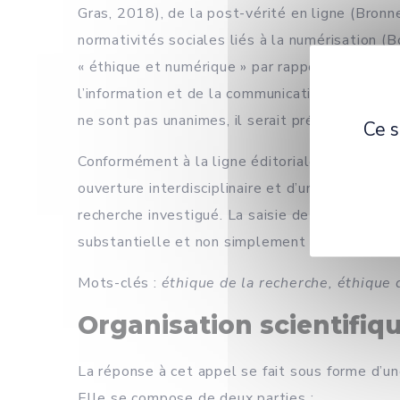
Gras, 2018), de la post-vérité en ligne (Bronne
normativités sociales liés à la numérisation (
« éthique et numérique » par rapport à ce qu’
l’information et de la communication. Enfin, sa
ne sont pas unanimes, il serait précieux de po
Ce s
Conformément à la ligne éditoriale de la revu
ouverture interdisciplinaire et d’une commune 
recherche investigué. La saisie de la thémati
substantielle et non simplement périphérique.
Mots-clés :
éthique de la recherche, éthique 
Organisation scientifiq
La réponse à cet appel se fait sous forme d’une
Elle se compose de deux parties :