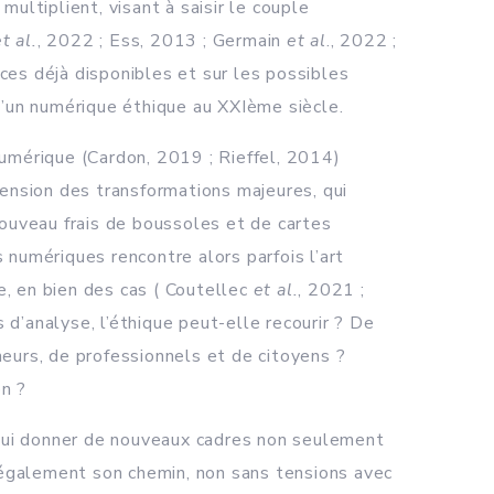
ultiplient, visant à saisir le couple
t al.
, 2022 ; Ess, 2013 ; Germain
et al
., 2022 ;
rces déjà disponibles et sur les possibles
d’un numérique éthique au XXIème siècle.
numérique (Cardon, 2019 ; Rieffel, 2014)
hension des transformations majeures, qui
nouveau frais de boussoles et de cartes
 numériques rencontre alors parfois l’art
me, en bien des cas ( Coutellec
et al.
, 2021 ;
d’analyse, l’éthique peut-elle recourir ? De
eurs, de professionnels et de citoyens ?
on ?
à lui donner de nouveaux cadres non seulement
t également son chemin, non sans tensions avec