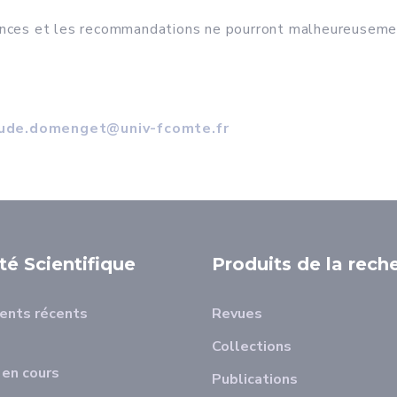
éances et les recommandations ne pourront malheureuseme
aude.domenget@univ-fcomte.fr
ité Scientifique
Produits de la rech
ents récents
Revues
Collections
en cours
Publications