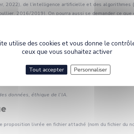
r, 2022), de l’intelligence artificielle et des algorithme
Boullier, 2016/2019). On pourra aussi se demander ce que 
ont été et sont plus globalement les préoccupations éthi
chant que l’éthique est en soi un domaine de recherche plu
uvoir montrer comment le numérique met chacun de ces hori
ite utilise des cookies et vous donne le contrôl
ceux que vous souhaitez activer
e
Interfaces numériques
, les contributions que ce dossier
volonté d’interroger les fondements éthiques, idéologique
Tout accepter
Personnaliser
que du numérique et la mise en avant des préoccupations é
des données, éthique de l’IA.
ue
 proposition livrée en fichier attaché (nom du fichier du n