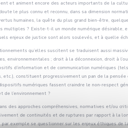
maient et animent encore des acteurs importants de la cul
doute le plus connu et reconnu, dans sa dimension normative
ertus humaines, la quête du plus grand bien-être, quelques 
lus multiples ? Existe-t-il un monde numérique désirable, e
uels enjeux de justice sont alors soulevés, et à quelle éch
onnements qu’elles suscitent se traduisent aussi massiv
, environnementales ; droit à la déconnexion, droit à l’oubli
spositifs d’information et de communication numériques (te
, etc.), constituent progressivement un pan de la pensée 
dispositifs numériques fassent craindre le non-respect gén
 et de l’environnement ?
ans des approches compréhensives, normatives et/ou critiqu
ement de continuités et de ruptures par rapport à la longu
 par exemple se questionner sur les enjeux éthiques de l