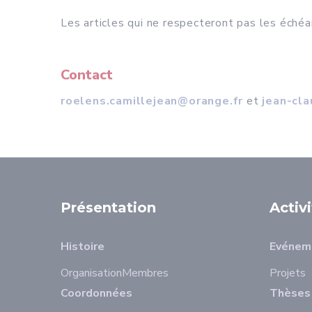
Les articles qui ne respecteront pas les éch
Contact
roelens.camillejean@orange.fr
et
jean-cl
Présentation
Activ
Histoire
Evénem
Organisation
Membres
Projets
Coordonnées
Thèses 