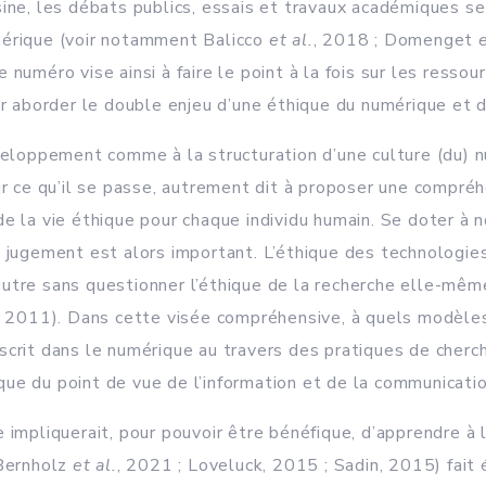
ne, les débats publics, essais et travaux académiques se m
mérique (voir notamment Balicco
et al.
, 2018 ; Domenget
e
numéro vise ainsi à faire le point à la fois sur les ressou
ur aborder le double enjeu d’une éthique du numérique et 
éveloppement comme à la structuration d’une culture (du) 
ir ce qu’il se passe, autrement dit à proposer une compré
e la vie éthique pour chaque individu humain. Se doter à 
 jugement est alors important. L’éthique des technologies
n outre sans questionner l’éthique de la recherche elle-mê
, 2011). Dans cette visée compréhensive, à quels modèles 
scrit dans le numérique au travers des pratiques de cherch
ue du point de vue de l’information et de la communicati
e impliquerait, pour pouvoir être bénéfique, d’apprendre 
(Bernholz
et al.
, 2021 ; Loveluck, 2015 ; Sadin, 2015) fai