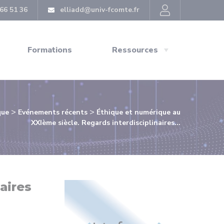
66 51 36
elliadd@univ-fcomte.fr
Formations
Ressources
>
>
que
Evénements récents
Éthique et numérique au
XXIème siècle. Regards interdisciplinaires...
aires