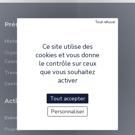
Tout refuser
Présentation
Histoire
Ce site utilise des
Organisation
Membres
cookies et vous donne
Coordonnées
le contrôle sur ceux
que vous souhaitez
Travailler à ELLIADD
activer
Contact
Tout accepter
Activité Scientifique
Personnaliser
Evénements récents
Projets