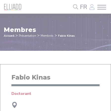
Panneau de gestion des cookies
FR
Membres
>
>
>
Accueil
Présentation
Membres
Fabio Kinas
Fabio Kinas
Doctorant