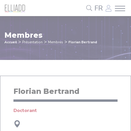
Panneau de gestion des cookies
FR
Membres
>
>
>
Accueil
Présentation
Membres
Florian Bertrand
Florian Bertrand
Doctorant