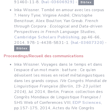
91460-11-8.
⟨hal-03606929⟩
-
Bibtex
Inka Wissner. Tombé en amour avec les corpus
?. Henry Tyne; Virginie André; Christophe
Benzitoun; Alex Boulton; Yan Greub.
French
through Corpora : Ecological and Data-driven
Perspectives in French Language Studies
,
Cambridge Scholars Publishing
, pp.46-66,
2014, 978-1-4438-5831-1.
⟨hal-03607320⟩
-
Bibtex
Proceedings/Recueil des communications
Inka Wissner. Voyages dans le temps et dans
l’espace d’un mot marin : batture : Ce qu’en
dévoilent les mises en relief métalinguistiques
dans les grands corpus.
IVe Congrès Mondial de
Linguistique Française (Berlin, 19-23 juillet
2014)
, Jul 2014, Berlin, France. collection des
Congrès Mondiaux de Linguistique Française /
SHS Web of Conferences VIII,
EDP Sciences
,
pp.157-175, 2014, Actes du IVe Congrès