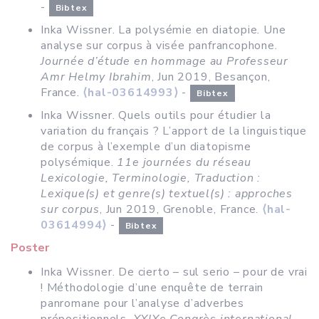
-
Bibtex
Inka Wissner. La polysémie en diatopie. Une
analyse sur corpus à visée panfrancophone.
Journée d’étude en hommage au Professeur
Amr Helmy Ibrahim
, Jun 2019, Besançon,
France.
⟨hal-03614993⟩
-
Bibtex
Inka Wissner. Quels outils pour étudier la
variation du français ? L’apport de la linguistique
de corpus à l’exemple d’un diatopisme
polysémique.
11e journées du réseau
Lexicologie, Terminologie, Traduction :
Lexique(s) et genre(s) textuel(s) : approches
sur corpus
, Jun 2019, Grenoble, France.
⟨hal-
03614994⟩
-
Bibtex
Poster
Inka Wissner. De cierto – sul serio – pour de vrai
! Méthodologie d’une enquête de terrain
panromane pour l’analyse d’adverbes