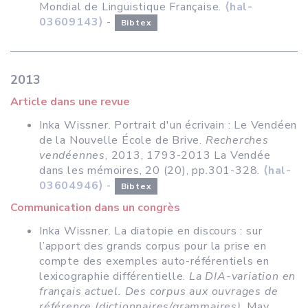
Mondial de Linguistique Française.
⟨hal-
03609143⟩
-
Bibtex
2013
Article dans une revue
Inka Wissner. Portrait d'un écrivain : Le Vendéen
de la Nouvelle École de Brive.
Recherches
vendéennes
, 2013, 1793-2013 La Vendée
dans les mémoires, 20 (20), pp.301-328.
⟨hal-
03604946⟩
-
Bibtex
Communication dans un congrès
Inka Wissner. La diatopie en discours : sur
l’apport des grands corpus pour la prise en
compte des exemples auto-référentiels en
lexicographie différentielle.
La DIA-variation en
français actuel. Des corpus aux ouvrages de
référence (dictionnaires/grammaires)
, May