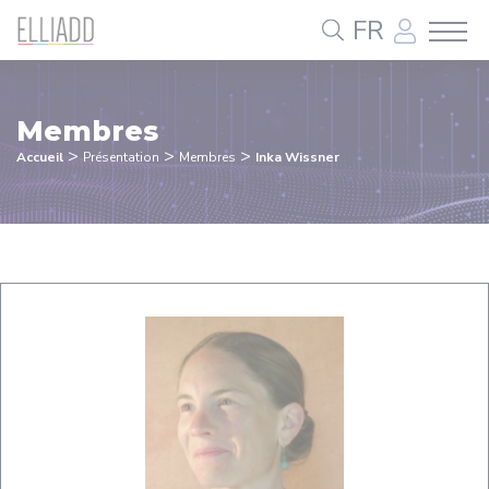
Panneau de gestion des cookies
FR
Membres
>
>
>
Accueil
Présentation
Membres
Inka Wissner