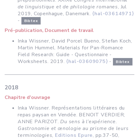
prépositionnels.
XXIXe Congrès international
de linguistique et de philologie romanes
, Jul
2019, Copenhague, Danemark.
⟨hal-03614971⟩
-
Bibtex
Pré-publication, Document de travail
Inka Wissner, David Porcel Bueno, Stefan Koch,
Martin Hummel. Materials for Pan-Romance
Field Research: Guide - Questionnaire -
Worksheets. 2019.
⟨hal-03609075⟩
-
Bibtex
2018
Chapitre d'ouvrage
Inka Wissner. Représentations littéraires du
repas paysan en Vendée. BENOIT VERDIER;
ANNE PARIZOT.
Du sens à l’expérience.
Gastronomie et œnologie au prisme de leurs
terminologies
,
Editions Epure
, pp.37-50,