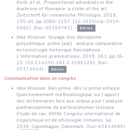
Koch, et al.. Prepositional adverbials in the
diachrony of Romance: a state of the art.
Zeitschrift für romanische Philologie
, 2019,
135 (4), pp.1080-1137.
⟨10.1515/zrp-2019-
0062⟩
.
⟨hal-03158781⟩
-
Bibtex
Inka Wissner. Voyage d’un diatopisme
polysémique, prime (adj.) : analyse comparative
en lexicologie historique francophone.
L'information grammaticale
, 2019, 161, pp.16-
23.
⟨10.2143/IG.161.0.3286129⟩
.
⟨hal-
03174414⟩
-
Bibtex
Communication dans un congrès
Inka Wissner. Ben prime, dès la prime enfance.
Questionnement méthodologique sur l’apport
des dictionnaires face aux corpus pour l’analyse
panfrancophone de particularismes lexicaux.
Étude de cas.
XXIXe Congrès international de
linguistique et de philologie romanes
, Jul
2019, Copenhague, Danemark.
⟨hal-03614989⟩