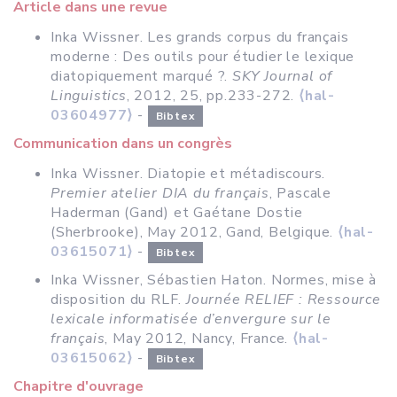
Article dans une revue
Inka Wissner. Les grands corpus du français
moderne : Des outils pour étudier le lexique
diatopiquement marqué ?.
SKY Journal of
Linguistics
, 2012, 25, pp.233-272.
⟨hal-
03604977⟩
-
Bibtex
Communication dans un congrès
Inka Wissner. Diatopie et métadiscours.
Premier atelier DIA du français
, Pascale
Haderman (Gand) et Gaétane Dostie
(Sherbrooke), May 2012, Gand, Belgique.
⟨hal-
03615071⟩
-
Bibtex
Inka Wissner, Sébastien Haton. Normes, mise à
disposition du RLF.
Journée RELIEF : Ressource
lexicale informatisée d’envergure sur le
français
, May 2012, Nancy, France.
⟨hal-
03615062⟩
-
Bibtex
Chapitre d'ouvrage