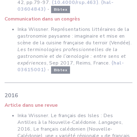
42, pp.79-97.
⟨10.4000/rsp.463⟩
.
⟨hal-
03604843⟩
-
Bibtex
Communication dans un congrès
Inka Wissner. Représentations littéraires de la
gastronomie paysanne : imaginaire et mise en
scène de la cuisine française du terroir (Vendée).
Les terminologies professionnelles de la
gastronomie et de l’œnologie : entre sens et
expériences
, Sep 2017, Reims, France.
⟨hal-
03615001⟩
-
Bibtex
2016
Article dans une revue
Inka Wissner. Le français des Isles : Des
Antilles à la Nouvelle-Calédonie.
Langages
,
2016, Le français calédonien (Nouvelle-
Calédonie), une « variété régionale » de français