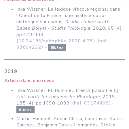
Inka Wissner. Le lexique viticole regional dans
l’Ouest de la France : une analyse socio-
historique sur corpus.
Studia Universitatis
Babes Bolyai - Studia Philologia
, 2020, 65 (4),
pp.423-439.
⟨10.24193/subbphilo.2020.4.25⟩
.
⟨hal-
03604232⟩
-
Bibtex
2019
Article dans une revue
Inka Wissner, M. Hummel. French [Chapitre 5].
Zeitschrift für romanische Philologie
, 2019,
135 (4), pp.1090-1099.
⟨hal-03174409⟩
-
Bibtex
Martin Hummel, Adrian Chircu, Jairo Javier García
Sánchez, Benjamín García-Hernández, Stefan