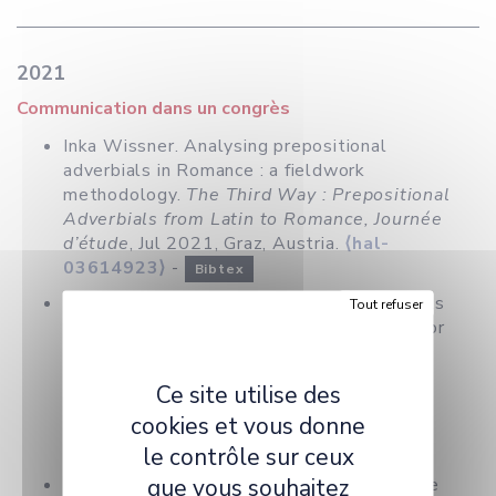
2021
Communication dans un congrès
Inka Wissner. Analysing prepositional
adverbials in Romance : a fieldwork
methodology.
The Third Way : Prepositional
Adverbials from Latin to Romance, Journée
d’étude
, Jul 2021, Graz, Austria.
⟨hal-
03614923⟩
-
Bibtex
Inka Wissner, Alan Roy. Astrophysics meets
Tout refuser
linguistics : a field research methodology for
Romance – dealing with statistics on small
speaker samples.
The Third Way :
Ce site utilise des
Prepositional Adverbials from Latin to
cookies et vous donne
Romance, Journée d’étude
, Jul 2021, Graz,
Austria.
⟨hal-03614955⟩
-
le contrôle sur ceux
Bibtex
que vous souhaitez
Inka Wissner. Les adverbes de la ‘troisième