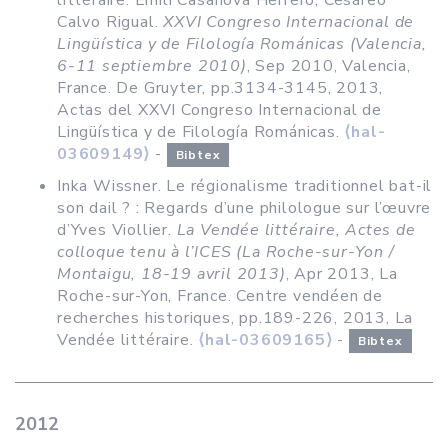
littéraire. Emili Casanova Herrero; Cesáreo
Calvo Rigual.
XXVI Congreso Internacional de
Lingüística y de Filología Románicas (Valencia,
6-11 septiembre 2010)
, Sep 2010, Valencia,
France. De Gruyter, pp.3134-3145, 2013,
Actas del XXVI Congreso Internacional de
Lingüística y de Filología Románicas.
⟨hal-
03609149⟩
-
Bibtex
Inka Wissner. Le régionalisme traditionnel bat-il
son dail ? : Regards d’une philologue sur l’œuvre
d’Yves Viollier.
La Vendée littéraire, Actes de
colloque tenu à l’ICES (La Roche-sur-Yon /
Montaigu, 18-19 avril 2013)
, Apr 2013, La
Roche-sur-Yon, France. Centre vendéen de
recherches historiques, pp.189-226, 2013, La
Vendée littéraire.
⟨hal-03609165⟩
-
Bibtex
2012