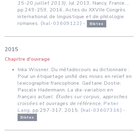
15-20 juillet 2013)
, Jul 2013, Nancy, France.
,
pp.249-259, 2016, Actes du XXVIIe Congrès
international de linguistique et de philologie
romanes.
⟨hal-03609122⟩
-
Bibtex
2015
Chapitre d'ouvrage
Inka Wissner. Du métadiscours au dictionnaire :
Pour un étiquetage unifié des mises en relief en
lexicographie francophone. Gaétane Dostie;
Pascale Hadermann.
La dia-variation en
français actuel. Études sur corpus, approches
croisées et ouvrages de référence
,
Peter
Lang
, pp.297-317, 2015.
⟨hal-03607316⟩
-
Bibtex