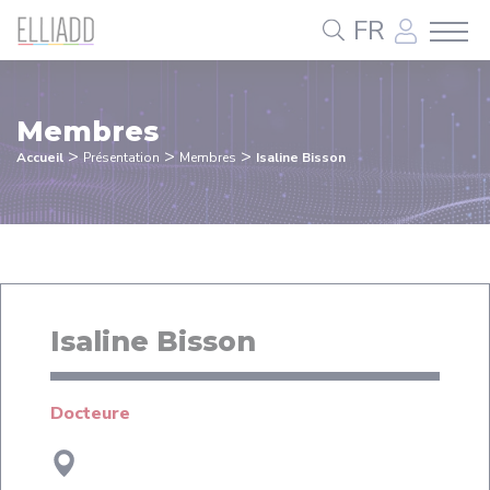
Panneau de gestion des cookies
FR
Membres
>
>
>
Accueil
Présentation
Membres
Isaline Bisson
Isaline Bisson
Docteure