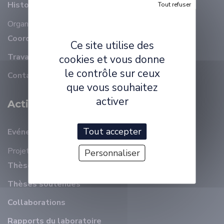
Histoire
Tout refuser
Organisation
Membres
Coordonnées
Ce site utilise des
Travailler à ELLIADD
cookies et vous donne
le contrôle sur ceux
Contact
que vous souhaitez
activer
Activité Scientifique
Tout accepter
Evénements récents
Projets
Personnaliser
Thèses en cours
Thèses soutenues
Collaborations
Rapports du laboratoire