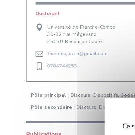
Doctorant
Université de Franche-Comté
30-32 rue Mégevand
25030 Besançon Cedex
thiembajustin@gmail.com
0784744253
Pôle principal
: Discours, Dispositifs, Socié
Pôle secondaire
: Discours, Dispositifs, So
Ce s
Publications