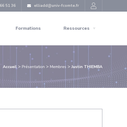
66 51 36
elliadd@univ-fcomte.fr
Formations
Ressources
>
>
>
Accueil
Présentation
Membres
Justin THIEMBA