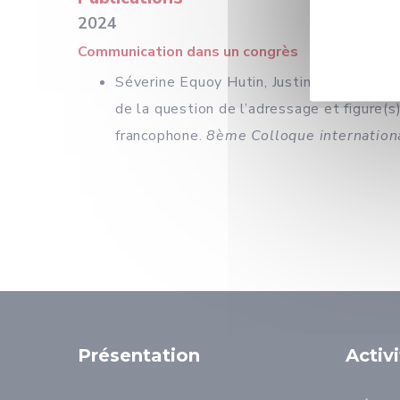
2024
Communication dans un congrès
Séverine Equoy Hutin, Justin Thiemba. De
de la question de l’adressage et figure(s)
francophone.
8ème Colloque internation
Présentation
Activ