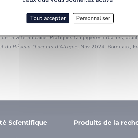
Tout accepter
Personnaliser
s rues sans nom (8 milliards de voisins, RFI), un « casse
 de la ville africaine. Pratiques langagières urbaines, plu
al du Réseau Discours d’Afrique
, Nov 2024, Bordeaux, F
ité Scientifique
Produits de la rech