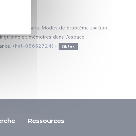
-tête » en discours. Modes de problématisation
rilinguisme et mémoires dans l’espace
rance.
⟨hal-05662724⟩
-
Bibtex
erche
Ressources