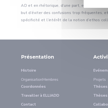
AD et en rhétorique, d’une part, et dans les s
but d’éviter des confusions trop fréquentes, et
spécificité et l’intérêt de la notion d’ethos c
Présentation
Activ
Histoire
Evénem
Organisation
Membres
Projets
Coordonnées
Thèses 
Travailler à ELLIADD
Thèses
Contact
Collabo