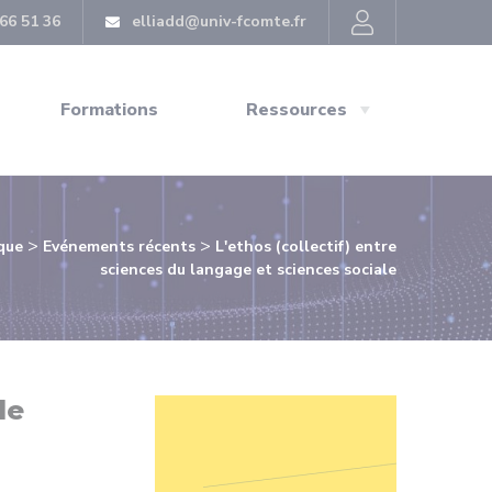
66 51 36
elliadd@univ-fcomte.fr
Formations
Ressources
>
>
ique
Evénements récents
L'ethos (collectif) entre
sciences du langage et sciences sociale
le