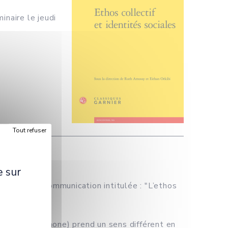
inaire le jeudi
Tout refuser
e sur
tour de sa communication intitulée : "L’ethos
maine francophone) prend un sens différent en