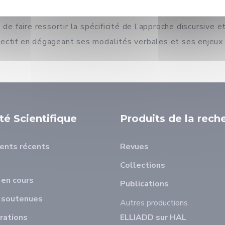
ciences sociales, d’autre part. On confrontera ces deux int
 de faire ressortir la spécificité de l’approche discursive
ollectif en dégageant ses modalités verbales et ses enjeux
ité Scientifique
Produits de la rech
ents récents
Revues
Collections
en cours
Publications
 soutenues
Autres productions
rations
ELLIADD sur HAL