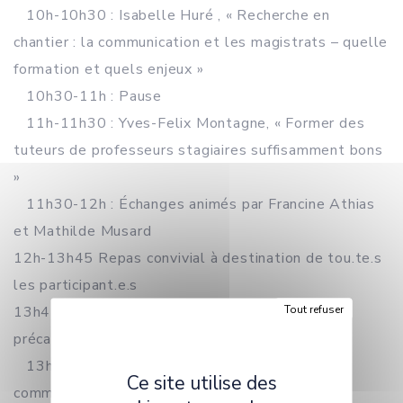
10h-10h30 : Isabelle Huré , « Recherche en
chantier : la communication et les magistrats – quelle
formation et quels enjeux »
10h30-11h : Pause
11h-11h30 : Yves-Felix Montagne, « Former des
tuteurs de professeurs stagiaires suffisamment bons
»
11h30-12h : Échanges animés par Francine Athias
et Mathilde Musard
12h-13h45 Repas convivial à destination de tou.te.s
les participant.e.s
Tout refuser
13h45-16h15 Session 2 : Professionnalisation,
précarité, vulnérabilités
13h45-14h15 : Hanna Sailler « De la
Ce site utilise des
communication interculturelle vers une