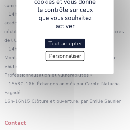
cookies et vous donne
communication professionnelle »
le contrôle sur ceux
14h15-14h45 : Caroline Panis « La correction
que vous souhaitez
académique en freelance, ou l’exploitation
activer
néolibérale des ressources langagières des précaires
de l’Université »
Tout accepter
14h45-15h30 : Francine Athias, Yves-Félix
Personnaliser
Montagne, Mathilde Musard, Émilie Saunier, Marie
Vautier, Présentation du projet collectif «
Professionnalisation et vulnérabilités »
15h30-16h: Échanges animés par Carole Natacha
Fagadé
16h-16h15 Clôture et ouverture, par Emilie Saunier
Contact