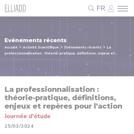
Panneau de gestion des cookies
FR
Evénements récents
>
>
>
Accueil
Activité Scientifique
Evénements récents
La
professionnalisation : théorie-pratique, définitions, enjeux et...
La professionnalisation :
théorie-pratique, définitions,
enjeux et repères pour l'action
Journée d'étude
25/03/2024