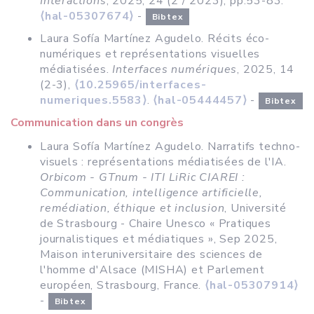
Interactions
, 2025, 24 (2 / 2023), pp.53-83.
⟨hal-05307674⟩
-
Bibtex
Laura Sofía Martínez Agudelo. Récits éco-
numériques et représentations visuelles
médiatisées.
Interfaces numériques
, 2025, 14
(2-3),
⟨10.25965/interfaces-
numeriques.5583⟩
.
⟨hal-05444457⟩
-
Bibtex
Communication dans un congrès
Laura Sofía Martínez Agudelo. Narratifs techno-
visuels : représentations médiatisées de l'IA.
Orbicom - GTnum - ITI LiRic CIAREI :
Communication, intelligence artificielle,
remédiation, éthique et inclusion
, Université
de Strasbourg - Chaire Unesco « Pratiques
journalistiques et médiatiques », Sep 2025,
Maison interuniversitaire des sciences de
l'homme d'Alsace (MISHA) et Parlement
européen, Strasbourg, France.
⟨hal-05307914⟩
-
Bibtex