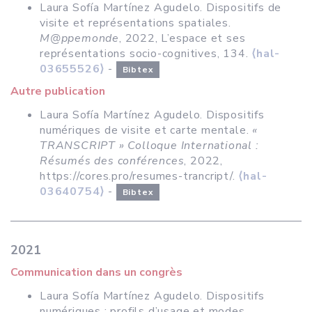
Laura Sofía Martínez Agudelo. Dispositifs de
visite et représentations spatiales.
M@ppemonde
, 2022, L’espace et ses
représentations socio-cognitives, 134.
⟨hal-
03655526⟩
-
Bibtex
Autre publication
Laura Sofía Martínez Agudelo. Dispositifs
numériques de visite et carte mentale.
«
TRANSCRIPT » Colloque International :
Résumés des conférences
, 2022,
https://cores.pro/resumes-trancript/.
⟨hal-
03640754⟩
-
Bibtex
2021
Communication dans un congrès
Laura Sofía Martínez Agudelo. Dispositifs
numériques : profils d’usage et modes