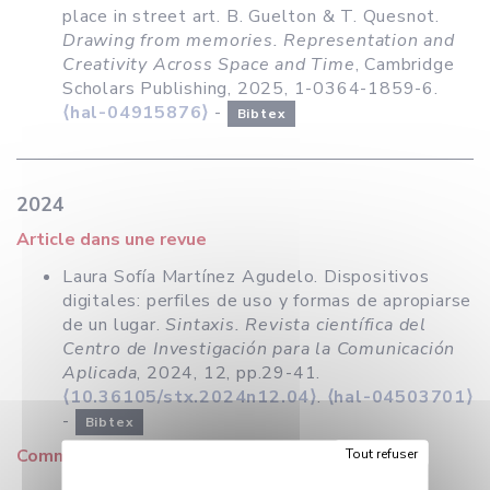
place in street art. B. Guelton & T. Quesnot.
Drawing from memories. Representation and
Creativity Across Space and Time
, Cambridge
Scholars Publishing, 2025, 1-0364-1859-6.
⟨hal-04915876⟩
-
Bibtex
2024
Article dans une revue
Laura Sofía Martínez Agudelo. Dispositivos
digitales: perfiles de uso y formas de apropiarse
de un lugar.
Sintaxis. Revista científica del
Centro de Investigación para la Comunicación
Aplicada
, 2024, 12, pp.29-41.
⟨10.36105/stx.2024n12.04⟩
.
⟨hal-04503701⟩
-
Bibtex
Tout refuser
Communication dans un congrès