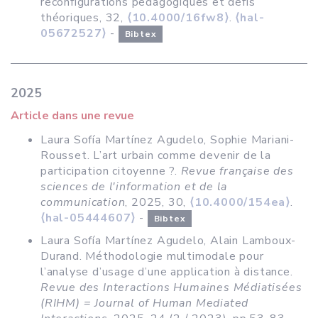
reconfigurations pédagogiques et défis
théoriques, 32,
⟨10.4000/16fw8⟩
.
⟨hal-
05672527⟩
-
Bibtex
2025
Article dans une revue
Laura Sofía Martínez Agudelo, Sophie Mariani-
Rousset. L’art urbain comme devenir de la
participation citoyenne ?.
Revue française des
sciences de l'information et de la
communication
, 2025, 30,
⟨10.4000/154ea⟩
.
⟨hal-05444607⟩
-
Bibtex
Laura Sofía Martínez Agudelo, Alain Lamboux-
Durand. Méthodologie multimodale pour
l’analyse d’usage d’une application à distance.
Revue des Interactions Humaines Médiatisées
(RIHM) = Journal of Human Mediated