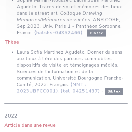
Sophie Mariani-Rousset, Laura Sofía Martínez
Agudelo. Traces de soi et mémoires des lieux
dans le street art.
Colloque Drawing
Memories/Mémoires dessinées
, ANR CORE,
Sep 2023, Univ. Paris 1 - Panthéon Sorbonne,
France.
⟨halshs-04352466⟩
-
Bibtex
Thèse
Laura Sofía Martinez Agudelo. Donner du sens
aux lieux à l'ère des parcours commobiles :
dispositifs de visite et témoignages médiés.
Sciences de l'information et de la
communication. Université Bourgogne Franche-
Comté, 2023. Français.
⟨NNT :
2023UBFCC001⟩
.
⟨tel-04251437⟩
-
Bibtex
2022
Article dans une revue