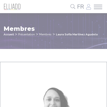
Panneau de gestion des cookies
FR
Membres
>
>
>
Accueil
Présentation
Membres
Laura Sofía Martínez Agudelo