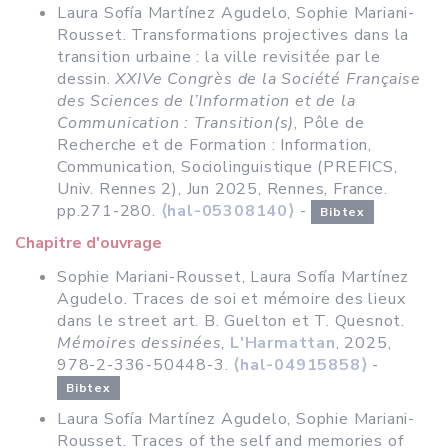
Laura Sofía Martínez Agudelo, Sophie Mariani-
Rousset. Transformations projectives dans la
transition urbaine : la ville revisitée par le
dessin.
XXIVe Congrès de la Société Française
des Sciences de l’Information et de la
Communication : Transition(s)
, Pôle de
Recherche et de Formation : Information,
Communication, Sociolinguistique (PREFICS,
Univ. Rennes 2), Jun 2025, Rennes, France.
pp.271-280.
⟨hal-05308140⟩
-
Bibtex
Chapitre d'ouvrage
Sophie Mariani-Rousset, Laura Sofía Martínez
Agudelo. Traces de soi et mémoire des lieux
dans le street art. B. Guelton et T. Quesnot.
Mémoires dessinées
,
L'Harmattan
, 2025,
978-2-336-50448-3.
⟨hal-04915858⟩
-
Bibtex
Laura Sofía Martínez Agudelo, Sophie Mariani-
Rousset. Traces of the self and memories of