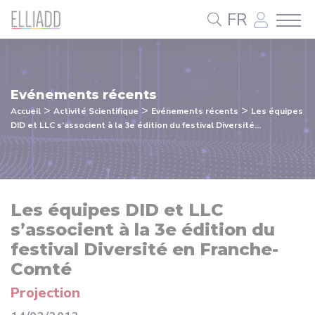
Panneau de gestion des cookies
FR
Evénements récents
>
>
>
Accueil
Activité Scientifique
Evénements récents
Les équipes
DID et LLC s’associent à la 3e édition du festival Diversité...
Les équipes DID et LLC
s’associent à la 3e édition du
festival Diversité en Franche-
Comté
Projection