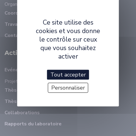
Organisation
Membres
Coordonnées
Ce site utilise des
Travailler à ELLIADD
cookies et vous donne
Contact
le contrôle sur ceux
que vous souhaitez
Activité Scientifique
activer
Evénements récents
Tout accepter
Projets
Personnaliser
Thèses en cours
Thèses soutenues
Collaborations
Rapports du laboratoire