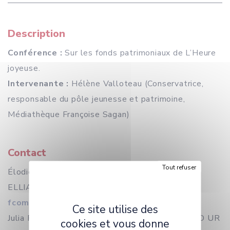
Description
Conférence :
Sur les fonds patrimoniaux de L’Heure
joyeuse.
Intervenante :
Hélène Valloteau (Conservatrice,
responsable du pôle jeunesse et patrimoine,
Médiathèque Françoise Sagan)
Contact
Tout refuser
Élodie Bouygues (Pôle Arts et Littérature -
ELLIADD UR 4661) :
elodie.bouygues@univ-
fcomte.fr
Ce site utilise des
Julia Peslier (Pôle Arts et Littérature - ELLIADD UR
cookies et vous donne