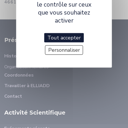
4661) :
julia.peslier@univ-fcomte.fr
le contrôle sur ceux
que vous souhaitez
activer
Tout accepter
Présentation
Personnaliser
Histoire
Organisation
Membres
Coordonnées
Travailler à ELLIADD
Contact
Activité Scientifique