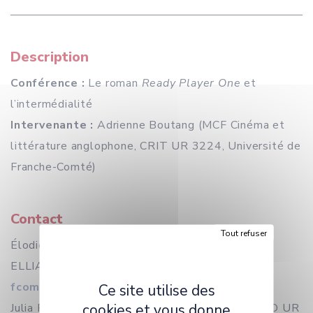
Description
Conférence :
Le roman
Ready Player One
et
l’intermédialité
Intervenante :
Adrienne Boutang (MCF Cinéma et
littérature anglophone, CRIT UR 3224, Université de
Franche-Comté)
Contact
Tout refuser
Élodie Bouygues (Pôle Arts et Littérature -
ELLIADD UR 4661) :
elodie.bouygues@univ-
fcomte.fr
Ce site utilise des
cookies et vous donne
Julia Peslier (Pôle Arts et Littérature - ELLIADD UR