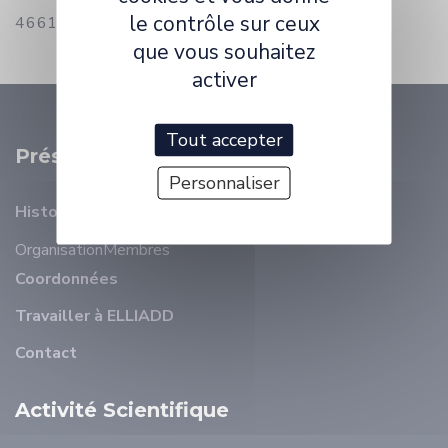
le contrôle sur ceux
4661) :
julia.peslier@univ-fcomte.fr
que vous souhaitez
activer
Tout accepter
Présentation
Personnaliser
Histoire
Organisation
Membres
Coordonnées
Travailler à ELLIADD
Contact
Activité Scientifique