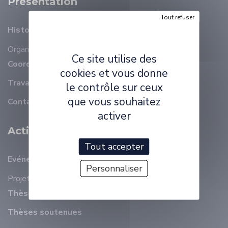
Présentation
Tout refuser
Histoire
Organisation
Membres
Ce site utilise des
Coordonnées
cookies et vous donne
Travailler à ELLIADD
le contrôle sur ceux
que vous souhaitez
Contact
activer
Activité Scientifique
Tout accepter
Evénements récents
Personnaliser
Projets
Thèses en cours
Thèses soutenues