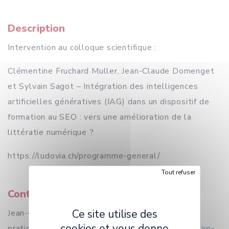
Description
Intervention au colloque scientifique :
Clémentine Fruchard Muller, Jean-Claude Domenget
et Sylvain Sagot – Intégration des intelligences
artificielles génératives (IAG) dans un dispositif de
formation au SEO : vers une amélioration de la
littératie numérique ?
https://ludovia.ch/programme-general/
Tout refuser
Contact
Ce site utilise des
Jean-Claude Domenget (Pôle Médiations et
cookies et vous donne
pratiques numériques - ELLLIADD UR 4661) :
jean-