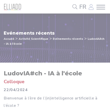
Panneau de gestion des cookies
FR
Evénements récents
>
>
>
Accueil
Activité Scientifique
Evénements récents
LudovIA#ch
- IA à l'école
LudovIA#ch - IA à l'école
Colloque
22/04/2024
Bienvenue à l’ère de l’(in)intelligence artificielle à
l’école ?