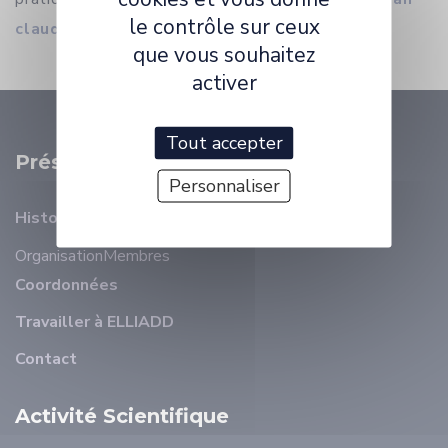
le contrôle sur ceux
claude.domenget@univ-fcomte.fr
que vous souhaitez
activer
Tout accepter
Présentation
Personnaliser
Histoire
Organisation
Membres
Coordonnées
Travailler à ELLIADD
Contact
Activité Scientifique