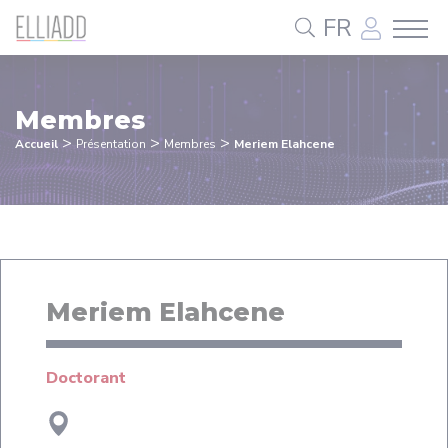
Panneau de gestion des cookies
FR
Membres
>
>
>
Accueil
Présentation
Membres
Meriem Elahcene
Meriem Elahcene
Doctorant