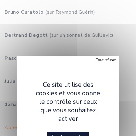
Bruno Curatolo
(sur Raymond Guérin)
Bertrand Degott
(sur un sonnet de Guillevic)
Pascal Lécroart
(sur Paul Claudel)
Tout refuser
Julia Peslier
(modératrice)
Ce site utilise des
cookies et vous donne
le contrôle sur ceux
12h30-14h00.
Fausse sortie, vrai repas.
que vous souhaitez
activer
Après-
midi