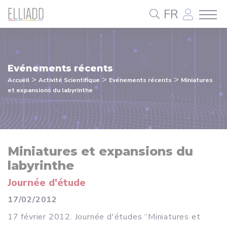
Panneau de gestion des cookies
FR
Evénements récents
>
>
>
Accueil
Activité Scientifique
Evénements récents
Miniatures
et expansions du labyrinthe
Miniatures et expansions du
labyrinthe
Journée d'étude
17/02/2012
17 février 2012. Journée d'études “Miniatures et