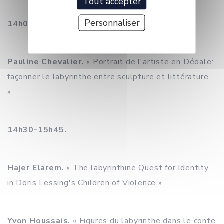
Tout accepter
Personnaliser
14h00-14h30. Entrée 2.
Pauline Chevalier.
« Portrait de l'artiste en Dédale:
façonner le labyrinthe entre sculpture et littérature
».
14h30-15h45.
Hajer Elarem.
« The labyrinthine Quest for Identity
in Doris Lessing's Children of Violence ».
Yvon Houssais.
« Figures du labyrinthe dans le conte