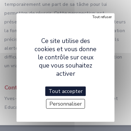
temporairement une part de sa tâche pour lui
permettre de réussir. Cette perspective est
Tout refuser
présentée de façon réflexive et pratique. Les auteurs
la fondent sur l’écoute, la parole juste, la préparation
précise des leçons et un usage raisonné de l’IA. Ils
Ce site utilise des
cookies et vous donne
alertent sur le risque de devenir un « tuteur
le contrôle sur ceux
difficultant » et font de l’entretien post observation
que vous souhaitez
un vrai moment d’apprentissage et d'aide.
activer
Contact
Tout accepter
Yves-Félix Montagne, INSPE, Pôle Didactiques et
Personnaliser
Education