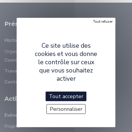
Tout refuser
Présentation
Histoire
Ce site utilise des
Organisation
Membres
cookies et vous donne
Coordonnées
le contrôle sur ceux
que vous souhaitez
Travailler à ELLIADD
activer
Contact
Tout accepter
Activité Scientifique
Personnaliser
Evénements récents
Projets