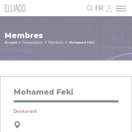
Panneau de gestion des cookies
FR
Membres
>
>
>
Accueil
Présentation
Membres
Mohamed Feki
Mohamed Feki
Doctorant