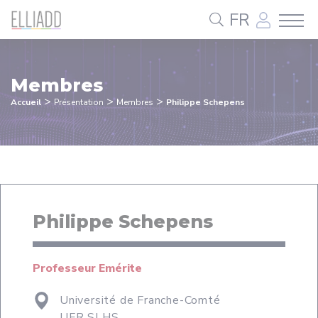
Panneau de gestion des cookies
FR
Membres
>
>
>
Accueil
Présentation
Membres
Philippe Schepens
Philippe Schepens
Professeur Emérite
Université de Franche-Comté
UFR SLHS