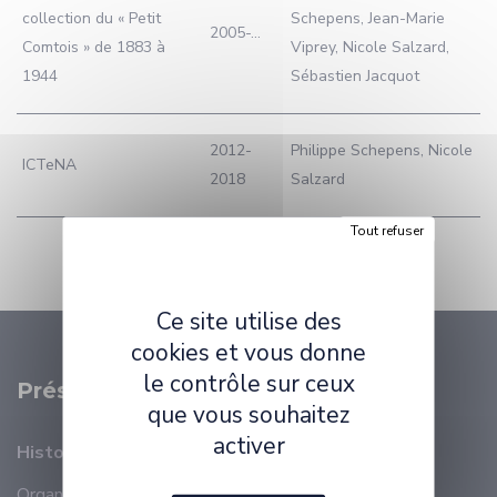
collection du « Petit
Schepens, Jean-Marie
2005-...
Comtois » de 1883 à
Viprey, Nicole Salzard,
1944
Sébastien Jacquot
2012-
Philippe Schepens, Nicole
ICTeNA
2018
Salzard
Tout refuser
Ce site utilise des
cookies et vous donne
le contrôle sur ceux
Présentation
que vous souhaitez
activer
Histoire
Organisation
Membres