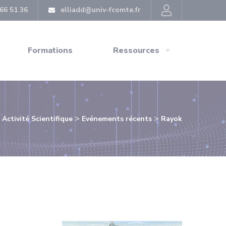
66 51 36
elliadd@univ-fcomte.fr
Formations
Ressources
>
>
>
Activité Scientifique
Evénements récents
Rayok