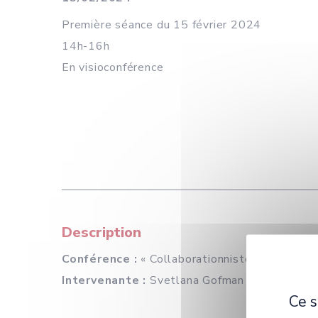
Première séance du 15 février 2024
14h-16h
En visioconférence
Description
Conférence :
« Collaborationnistes ou gardien
Intervenante :
Svetlana Gofman (lectrice de l
Ce s