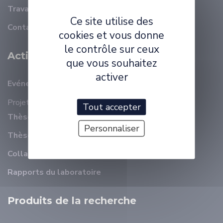
Travailler à ELLIADD
Ce site utilise des
Contact
cookies et vous donne
le contrôle sur ceux
Activité Scientifique
que vous souhaitez
activer
Evénements récents
Projets
Tout accepter
Thèses en cours
Personnaliser
Thèses soutenues
Collaborations
Rapports du laboratoire
Produits de la recherche