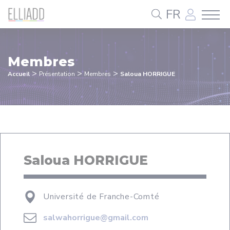
Panneau de gestion des cookies
FR
Membres
>
>
>
Accueil
Présentation
Membres
Saloua HORRIGUE
Saloua HORRIGUE
Université de Franche-Comté
salwahorrigue@gmail.com