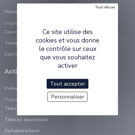
Tout refuser
Histoire
Organisation
Membres
Ce site utilise des
Coordonnées
cookies et vous donne
Travailler à ELLIADD
le contrôle sur ceux
Contact
que vous souhaitez
activer
Activité Scientifique
Tout accepter
Evénements récents
Personnaliser
Projets
Thèses en cours
Thèses soutenues
Collaborations