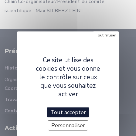
Chair/Co-organisateur/Président du comité
scientifique : Max SILBERZTEIN
Tout refuser
Présentation
Ce site utilise des
cookies et vous donne
Histoire
le contrôle sur ceux
Organisation
Membres
que vous souhaitez
Coordonnées
activer
Travailler à ELLIADD
Contact
Tout accepter
Personnaliser
Activité Scientifique